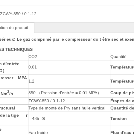
ZCWY-850 / 0.1-12
tion du produit
sérieux: Le gaz comprimé par le compresseur doit être sec et exem
ES TECHNIQUES
CO2
Quantité
n d'entrée
0.01
Températur
（G）
resser
MPA
1.2
Températur
3
850 （Pression d'entrée = 0,01 MPA）
Coup de pi
N
m
/
h
ZCWY-850 / 0.1-12
Étapes de 
ructural
Type de monté de Pry sans huile vertical
Quantité de
de la tige
r
485 ※
Tension
e
Eau froide
Flux d'ea