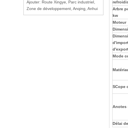
Ajouter: Route Xingye, Parc industriel,
refroid
Zone de développement, Anqing, Anhui
Arbre
kw
Moteur
D
imens
Dimens
d'import
d'expor
Mode c
Matéria
S
Cope d
A
notes 
Délai de