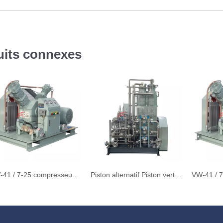
uits connexes
VW-41 / 7-25 compresseur d'azote monté en forme de traîneau en V
Piston alternatif Piston vertical Type monté CO2 Compresseur ZW-600 / 6-40