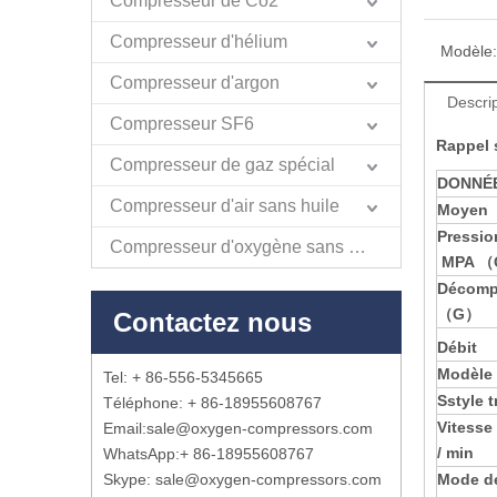
Compresseur de Co2
Compresseur d'hélium
Modèle:
Compresseur d'argon
Descrip
Compresseur SF6
Rappel 
Compresseur de gaz spécial
DONNÉ
Compresseur d'air sans huile
Moyen
Pressio
Compresseur d'oxygène sans huile
MPA 
Décomp
（G）
Contactez nous
Débit
Modèle
Tel: + 86-556-5345665
S
style t
Téléphone: + 86-18955608767
Vitesse 
Email:
sale@oxygen-compressors.com
/ min
WhatsApp:
+ 86-18955608767
Skype: sale@oxygen-compressors.com
Mode d