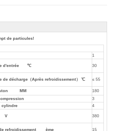
pt de particules!
1
e d'entrée
℃
30
e de décharge
（
Après refroidissement
） ℃
≤ 55
ston
MM
180
compression
3
 cylindre
4
V
380
u de refroidissement ème
15