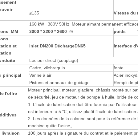
issement
pouvoir
≤135
Vitesse du
160 kW 380V 50Hz Moteur aimant permanent efficac
ions
MM
3000 * 2200 * 2600
※
poids
ions
ation et
I
nlet
DN200
Décharge
DN65
Interface d'
tation
onduite
Lecteur direct (couplage)
Cadre, vilebrequin
fonte
u principal
Vanne à air
Acier inoxyd
Pistons et anneaux de guidage
Rempli de pt
Moteur principal, moteur, glacière, châssis monté sur pa
e l'offre
de sécurité, jeu de moteur de pompe à huile, bride de c
1. L'huile de lubrification doit être fournie par l'utilis
est inférieure à 5 ℃, utilisez plutôt l'huile de lubrificati
dditives
2. Les données de la colonne sont pour la référence de l'ut
machine quitte l'usine。
 livraison
100 jours après la signature du contrat et le paiement pr