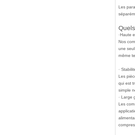
Les para
séparém
Quels
·Haute ef
Nos comp
une seul
même te
· Stabili
Les pièc
qui est 
simple n
· Large 
Les comp
applicat
alimenta
compress