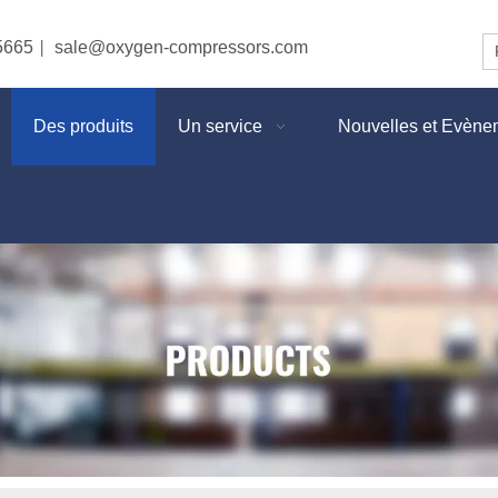
5665
sale@oxygen-compressors.com
|
Des produits
Un service
Nouvelles et Evène