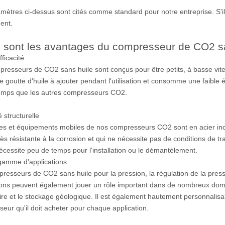
mètres ci-dessus sont cités comme standard pour notre entreprise. S'il
ent.
 sont les avantages du compresseur de CO2 s
ficacité
resseurs de CO2 sans huile sont conçus pour être petits, à basse vites
e goutte d'huile à ajouter pendant l'utilisation et consomme une faible é
mps que les autres compresseurs CO2.
té structurelle
es et équipements mobiles de nos compresseurs CO2 sont en acier inox
très résistante à la corrosion et qui ne nécessite pas de conditions de tr
écessite peu de temps pour l'installation ou le démantèlement.
gamme d'applications
resseurs de CO2 sans huile pour la pression, la régulation de la pression
ions peuvent également jouer un rôle important dans de nombreux domain
ire et le stockage géologique. Il est également hautement personnalisabl
eur qu'il doit acheter pour chaque application.