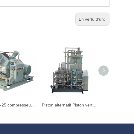
En vertu d'un:
VW-41 / 7-25 compresseur d'azote monté en forme de traîneau en V
Piston alternatif Piston vertical Type monté CO2 Compresseur ZW-600 / 6-40