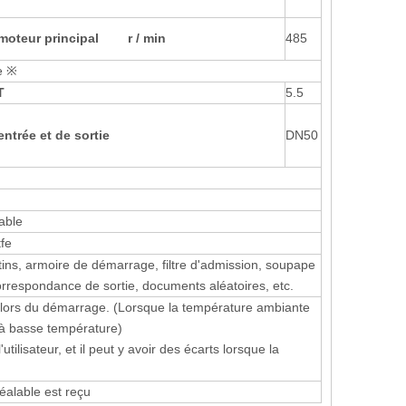
 moteur principal r / min
485
e ※
T
5.5
entrée et de sortie
DN50
able
fe
tins, armoire de démarrage, filtre d'admission, soupape
orrespondance de sortie, documents aléatoires, etc.
ateur lors du démarrage. (Lorsque la température ambiante
on à basse température)
ilisateur, et il peut y avoir des écarts lorsque la
éalable est reçu