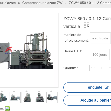
r d'azote
»
Compresseur d'azote ZW
»
ZCWY-850 / 0.1-12 Compre
ZCWY-850 / 0.1-12 Com
verticale
manière de
eau froide
refroidissement:
Heure ETD:
100 jours
Quantité:
enquête
Ajouter au panier
ur: