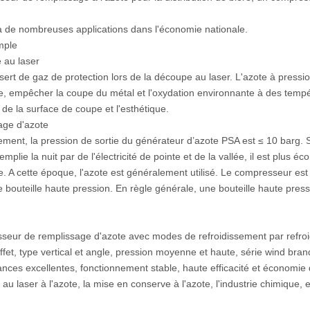
a de nombreuses applications dans l'économie nationale.
mple
 au laser
sert de gaz de protection lors de la découpe au laser. L'azote à press
e, empêcher la coupe du métal et l'oxydation environnante à des tempé
 de la surface de coupe et l'esthétique.
age d'azote
ment, la pression de sortie du générateur d’azote PSA est ≤ 10 barg. S
remplie la nuit par de l'électricité de pointe et de la vallée, il est plus é
re. A cette époque, l'azote est généralement utilisé. Le compresseur es
 bouteille haute pression. En règle générale, une bouteille haute pres
eur de remplissage d'azote avec modes de refroidissement par refroidi
ffet, type vertical et angle, pression moyenne et haute, série wind bra
nces excellentes, fonctionnement stable, haute efficacité et économie d
u laser à l'azote, la mise en conserve à l'azote, l'industrie chimique, e