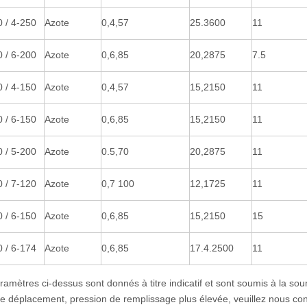
/ 4-250
Azote
0,4,57
25.3600
11
/ 6-200
Azote
0,6,85
20,2875
7.5
/ 4-150
Azote
0,4,57
15,2150
11
/ 6-150
Azote
0,6,85
15,2150
11
/ 5-200
Azote
0.5,70
20,2875
11
/ 7-120
Azote
0,7 100
12,1725
11
/ 6-150
Azote
0,6,85
15,2150
15
/ 6-174
Azote
0,6,85
17.4.2500
11
ramètres ci-dessus sont donnés à titre indicatif et sont soumis à la sou
de déplacement, pression de remplissage plus élevée, veuillez nous con