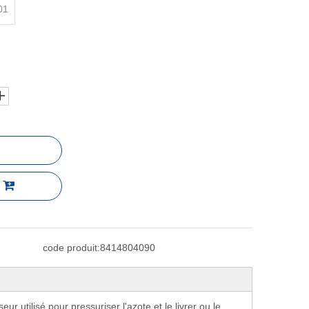
01
code produit:
8414804090
r utilisé pour pressuriser l'azote et le livrer ou le