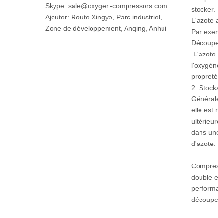
Skype: sale@oxygen-compressors.com
stocker.
Ajouter: Route Xingye, Parc industriel,
L'azote 
Zone de développement, Anqing, Anhui
Par exe
Découpe
L'azote 
l'oxygèn
propreté
2. Stock
Générale
elle est 
ultérieu
dans une
d'azote.
Compress
double e
performa
découpe a