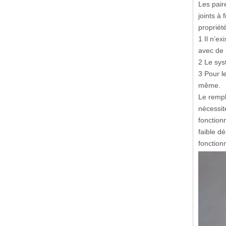
Les pair
joints à
propriét
1 Il n’ex
avec de 
2 Le sys
3 Pour l
même.
Le rempl
nécessite
fonction
faible d
fonction