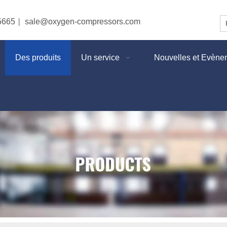
5665
sale@oxygen-compressors.com
|
Des produits
Un service
Nouvelles et Evène