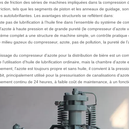
es de friction des séries de machines impliquées dans la compression de
 friction, tels que les segments de piston et les anneaux de guidage, s
és autolubrifiantes. Les avantages structurels se reflètent dans:
iste pas de lubrification à l’huile fine dans l’ensemble du système de com
l’azote à haute pression et de grande pureté (le compresseur d’azote ve
tème complet a une structure de machine simple, un contrôle pratique e
e milieu gazeux du compresseur, azote, pas de pollution, la pureté de l'a
issage du compresseur d'azote pour la distribution de bière est un com
 l'utilisation d'huile de lubrification ordinaire, mais la chambre d'azote 
nement, l'azote est toujours propre et sans huile, il convient à la p
ébit, principalement utilisé pour la pressurisation de canalisations d'az
nement continu de 24 heures, à faible coût de maintenance, à un foncti