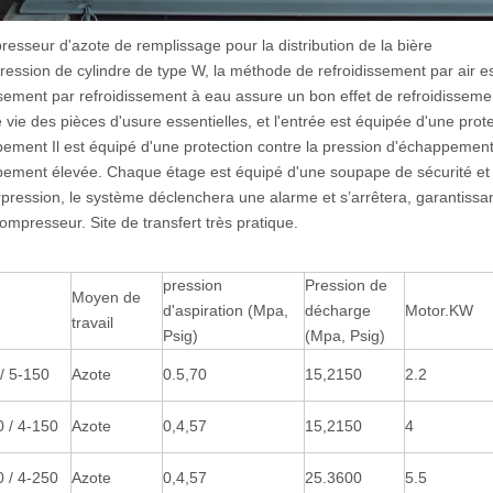
esseur d'azote de remplissage pour la distribution de la bière
ession de cylindre de type W, la méthode de refroidissement par air est
ssement par refroidissement à eau assure un bon effet de refroidisseme
 vie des pièces d'usure essentielles, et l'entrée est équipée d'une prot
ement Il est équipé d'une protection contre la pression d'échappement
ement élevée. Chaque étage est équipé d'une soupape de sécurité et d
rpression, le système déclenchera une alarme et s’arrêtera, garantissan
ompresseur. Site de transfert très pratique.
pression
Pression de
Moyen de
d'aspiration (Mpa,
décharge
Motor.KW
travail
Psig)
(Mpa, Psig)
 5-150
Azote
0.5,70
15,2150
2.2
/ 4-150
Azote
0,4,57
15,2150
4
/ 4-250
Azote
0,4,57
25.3600
5.5