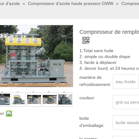
r d'azote
»
Compresseur d'azote haute pression GWW
»
Compress
Compresseur de rempliss
1.Total sans huile
2. simple ou double étape
3. facile à déplacer
4. devoir lourd, et 24 heures co
manière de
eau froide
refroidissement:
couleur:
gris ou per
ur:
boite
boîte stand
d'emballage:
la norme: