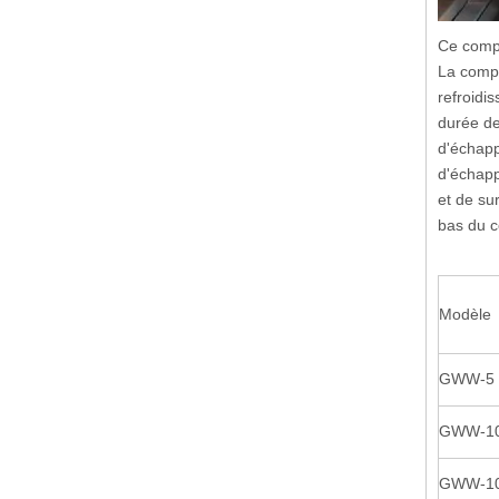
Ce compr
La compr
refroidi
durée de
d'échapp
d'échapp
et de su
bas du c
Modèle
GWW-5 /
GWW-10 
GWW-10 